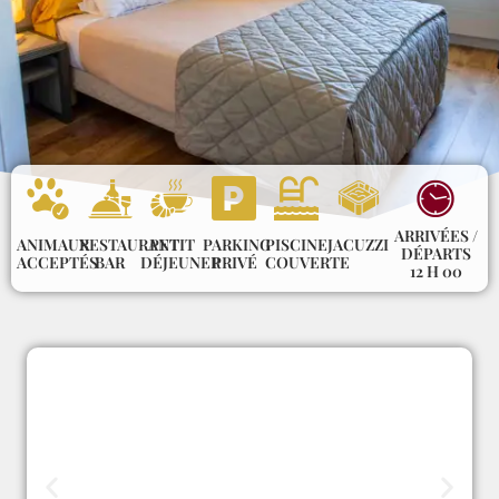
ARRIVÉES /
ANIMAUX
RESTAURANT
PETIT
PARKING
PISCINE
JACUZZI
DÉPARTS
ACCEPTÉS
BAR
DÉJEUNER
PRIVÉ
COUVERTE
12 H 00