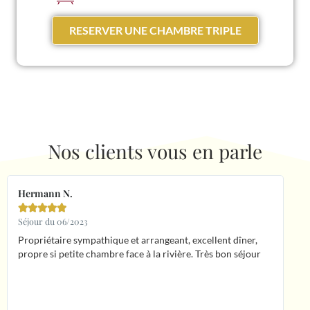
RESERVER UNE CHAMBRE TRIPLE
Nos clients vous en parle
Hermann N.
Cy





Séjour du 06/2023
Sé
Propriétaire sympathique et arrangeant, excellent dîner,
U
propre si petite chambre face à la rivière. Très bon séjour
su
se
te
s